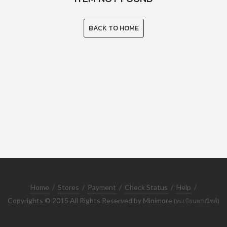
BACK TO HOME
Home
/
Stores
/
Payment
/
Check Status
/
Help
/
Copyrights © 2015 All Rights Reserved by Minimore
(ทะเบียนพาณิชย์)