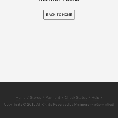
BACK TO HOME
Home
/
Stores
/
Payment
/
Check Status
/
Help
/
Copyrights © 2015 All Rights Reserved by Minimore
(ทะเบียนพาณิชย์)