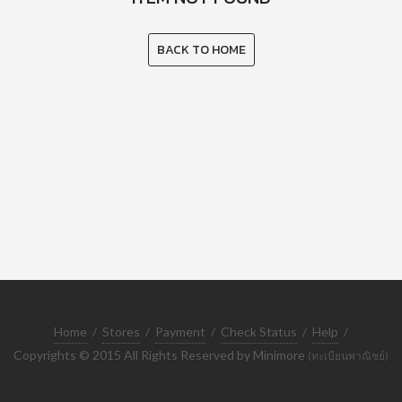
BACK TO HOME
Home
/
Stores
/
Payment
/
Check Status
/
Help
/
Copyrights © 2015 All Rights Reserved by Minimore
(ทะเบียนพาณิชย์)