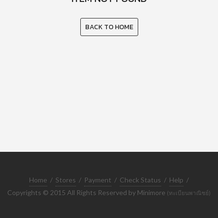
BACK TO HOME
Home
/
Stores
/
Payment
/
Check Status
/
Help
/
Copyrights © 2015 All Rights Reserved by Minimore
(ทะเบียนพาณิชย์)