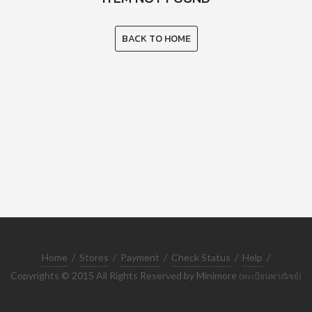
BACK TO HOME
Home
/
Stores
/
Payment
/
Check Status
/
Help
/
Copyrights © 2015 All Rights Reserved by Minimore
(ทะเบียนพาณิชย์)