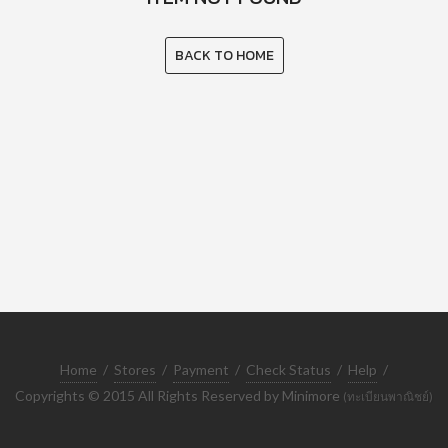
BACK TO HOME
Home
/
Stores
/
Payment
/
Check Status
/
Help
/
Copyrights © 2015 All Rights Reserved by Minimore
(ทะเบียนพาณิชย์)