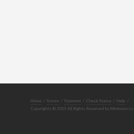
Home
/
Stores
/
Payment
/
Check Status
/
Help
/
Copyrights © 2015 All Rights Reserved by Minimore
(ทะ