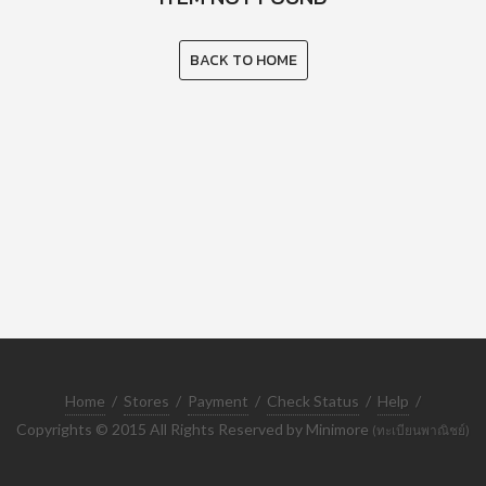
BACK TO HOME
Home
/
Stores
/
Payment
/
Check Status
/
Help
/
Copyrights © 2015 All Rights Reserved by Minimore
(ทะเบียนพาณิชย์)