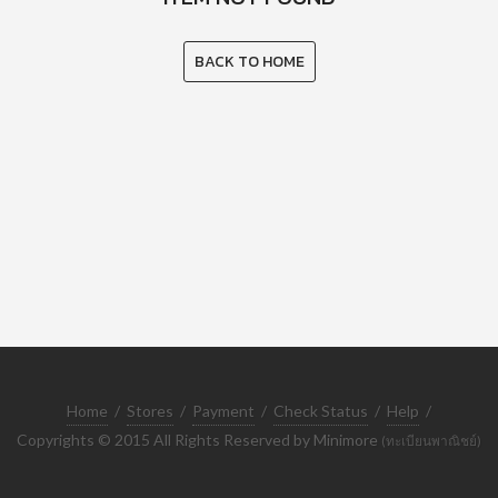
BACK TO HOME
Home
/
Stores
/
Payment
/
Check Status
/
Help
/
Copyrights © 2015 All Rights Reserved by Minimore
(ทะเบียนพาณิชย์)