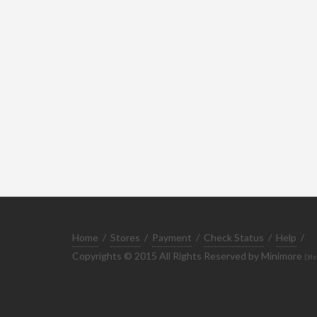
Home
/
Stores
/
Payment
/
Check Status
/
Help
/
Copyrights © 2015 All Rights Reserved by Minimore
(ทะ