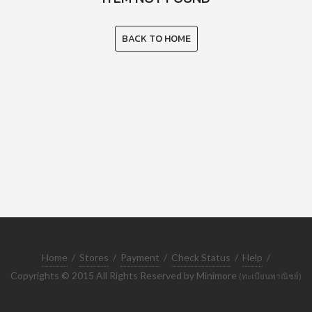
BACK TO HOME
Home
/
Stores
/
Payment
/
Check Status
/
Help
/
Copyrights © 2015 All Rights Reserved by Minimore
(ทะเบียนพาณิชย์)