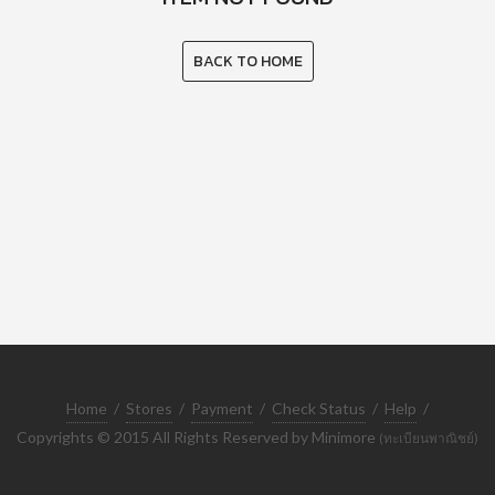
BACK TO HOME
Home
/
Stores
/
Payment
/
Check Status
/
Help
/
Copyrights © 2015 All Rights Reserved by Minimore
(ทะเบียนพาณิชย์)