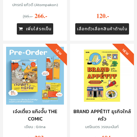
KEYCHAIN - อย่างเจ๋ง
ปกรณ์ แก้วดี (Atompakon)
266.-
120.-
295.-
เพิ่มใส่รถเข็น
เลือกตัวเลือกสินค้าด้านใน
NEW
NEW
เจ๋งเตี๋ยว แก๊งจั๊บ THE
BRAND APPÉTIT ธุรกิจใกล้
COMIC
ครัว
เขียน : Giina
มณีเนตร วรชนะนันท์