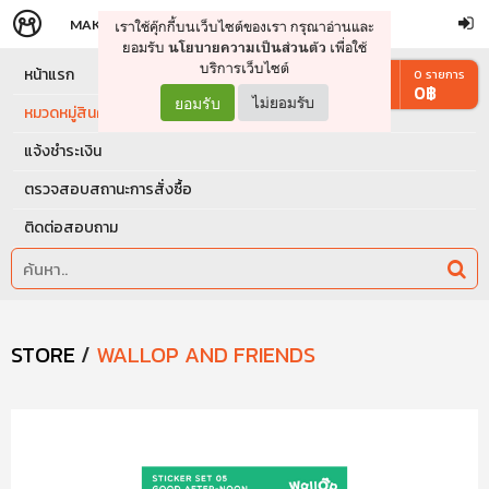
MAKERS
STORE
เราใช้คุ๊กกี้บนเว็บไซต์ของเรา กรุณาอ่านและ
จัดการรถเข็น
ดำเนินการต่อ
ยอมรับ
เพื่อใช้
นโยบายความเป็นส่วนตัว
บริการเว็บไซต์
หน้าแรก
0
รายการ
0
฿
ยอมรับ
ไม่ยอมรับ
หมวดหมู่สินค้า
แจ้งชำระเงิน
ตรวจสอบสถานะการสั่งซื้อ
ติดต่อสอบถาม
STORE
/
WALLOP AND FRIENDS