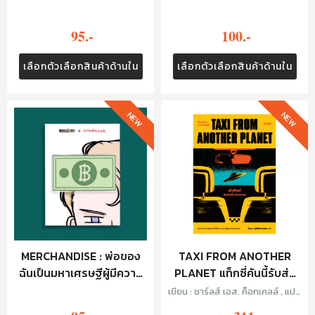
ลับ : HAIR CLIP - เหรียญ
STICKER
95.-
100.-
เลือกตัวเลือกสินค้าด้านใน
เลือกตัวเลือกสินค้าด้านใน
NEW
NEW
MERCHANDISE : พ่อของ
TAXI FROM ANOTHER
ฉันเป็นมหาเศรษฐีผู้มีความ
PLANET แท็กซี่คันนี้รับส่ง
ลับ : HAIR CLIP - แบงก์
ทั่วจักรวาล
เขียน : ชาร์ลส์ เอส. ค็อกเคลล์ , แปล
: ทีปกร วุฒิพิทยามงคล