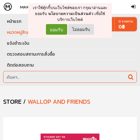
MAKERS
STORE
เราใช้คุ๊กกี้บนเว็บไซต์ของเรา กรุณาอ่านและ
จัดการรถเข็น
ดำเนินการต่อ
ยอมรับ
เพื่อใช้
นโยบายความเป็นส่วนตัว
บริการเว็บไซต์
หน้าแรก
0
รายการ
0
฿
ยอมรับ
ไม่ยอมรับ
หมวดหมู่สินค้า
แจ้งชำระเงิน
ตรวจสอบสถานะการสั่งซื้อ
ติดต่อสอบถาม
STORE
/
WALLOP AND FRIENDS