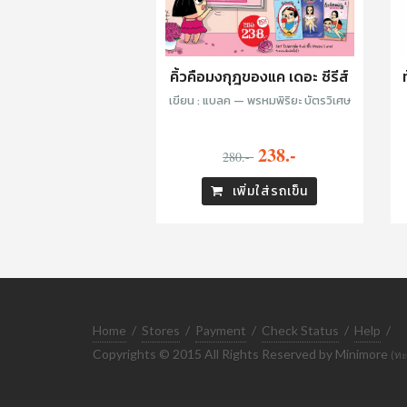
คิ้วคือมงกุฎของแค เดอะ ซีรีส์
เขียน : แบลค — พรหมพิริยะ บัตรวิเศษ
238.-
280.-
เพิ่มใส่รถเข็น
Home
/
Stores
/
Payment
/
Check Status
/
Help
/
Copyrights © 2015 All Rights Reserved by Minimore
(ทะ