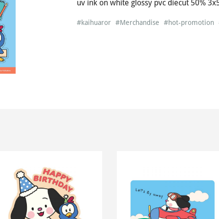
uv ink on white glossy pvc diecut 50% 3x
#kaihuaror
#Merchandise
#hot-promotion