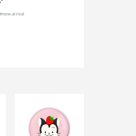
5"
#new-arrival