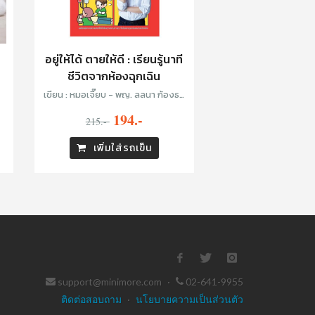
อยู่ให้ได้ ตายให้ดี : เรียนรู้นาที
ชีวิตจากห้องฉุกเฉิน
เขียน : หมอเจี๊ยบ - พญ. ลลนา ก้องธร
นินทร์ และ หมอยุ้ย - พญ. พรรณอร
194.-
215.-
เฉลิมดำริชัย
เพิ่มใส่รถเข็น
support@minimore.com
·
02-641-9955
ติดต่อสอบถาม
·
นโยบายความเป็นส่วนตัว