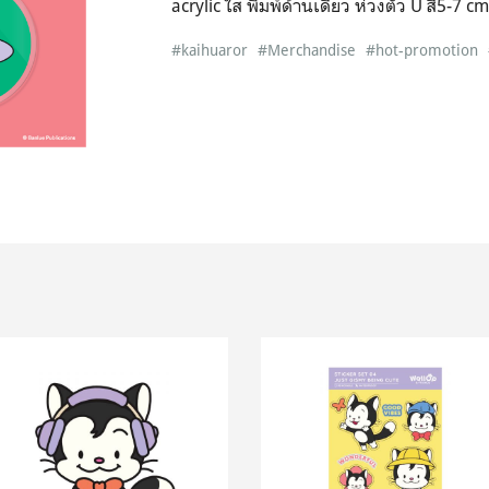
acrylic ใส พิมพ์ด้านเดียว ห่วงตัว U สี5-7 c
#kaihuaror
#Merchandise
#hot-promotion