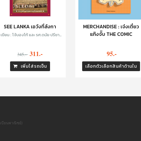
SEE LANKA เอวังที่ลังกา
MERCHANDISE : เจ๋งเตี๋ยว
แก๊งจั๊บ THE COMIC
เขียน : โจ้บองโก้ และ รศ.ดนัย ปรีชา
เพิ่มประสิทธิ์
311.-
95.-
345.-
เพิ่มใส่รถเข็น
เลือกตัวเลือกสินค้าด้านใน
เบียนพาณิชย์)