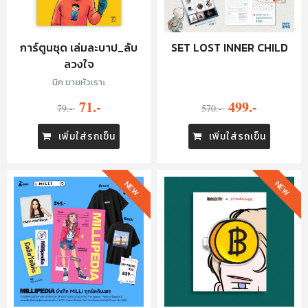
การ์ตูนชุด เล่มละบาป_ลับ
SET LOST INNER CHILD
ลวงใจ
นิค ขายหัวเราะ
71.-
499.-
79.-
570.-
เพิ่มใส่รถเข็น
เพิ่มใส่รถเข็น
NEW
NEW