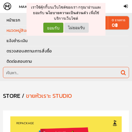
MAKERS
STORE
เราใช้คุ๊กกี้บนเว็บไซต์ของเรา กรุณาอ่านและ
จัดการรถเข็น
ดำเนินการต่อ
ยอมรับ
เพื่อใช้
นโยบายความเป็นส่วนตัว
บริการเว็บไซต์
หน้าแรก
0
รายการ
0
฿
ยอมรับ
ไม่ยอมรับ
หมวดหมู่สินค้า
แจ้งชำระเงิน
ตรวจสอบสถานะการสั่งซื้อ
ติดต่อสอบถาม
STORE
/
ขายหัวเราะ STUDIO