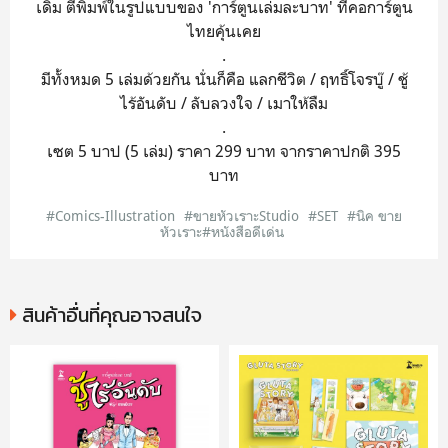
เดิม ตีพิมพ์ในรูปแบบของ 'การ์ตูนเล่มละบาท' ที่คอการ์ตูน
ไทยคุ้นเคย
.
มีทั้งหมด 5 เล่มด้วยกัน นั่นก็คือ แลกชีวิต / ฤทธิ์โจรบู๊ / ชู้
ไร้อันดับ / ลับลวงใจ / เมาให้ลืม
.
เซต 5 บาป (5 เล่ม) ราคา 299 บาท จากราคาปกติ 395
บาท
#Comics-Illustration
#ขายหัวเราะStudio
#SET
#นิค ขาย
หัวเราะ#หนังสือดีเด่น
สินค้าอื่นที่คุณอาจสนใจ