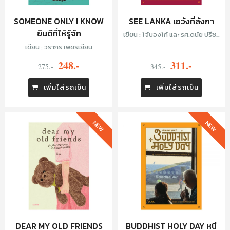
SOMEONE ONLY I KNOW
SEE LANKA เอวังที่ลังกา
ยินดีที่ให้รู้จัก
เขียน : โจ้บองโก้ และ รศ.ดนัย ปรีชา
เพิ่มประสิทธิ์
เขียน : วรากร เพชรเยียน
248.-
311.-
275.-
345.-
เพิ่มใส่รถเข็น
เพิ่มใส่รถเข็น
NEW
NEW
DEAR MY OLD FRIENDS
BUDDHIST HOLY DAY หนี