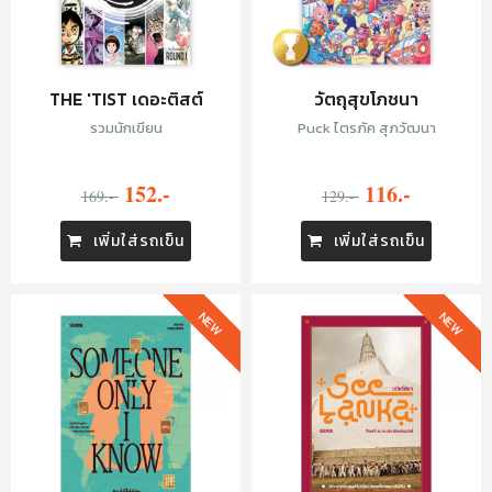
THE 'TIST เดอะติสต์
วัตถุสุขโภชนา
รวมนักเขียน
Puck ไตรภัค สุภวัฒนา
152.-
116.-
169.-
129.-
เพิ่มใส่รถเข็น
เพิ่มใส่รถเข็น
NEW
NEW