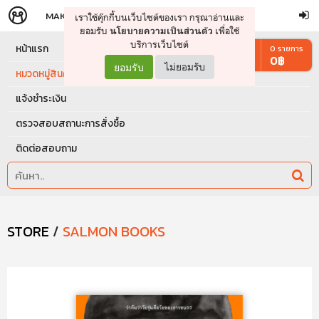
MAKERS
STORE
เราใช้คุ๊กกี้บนเว็บไซต์ของเรา กรุณาอ่านและ
จัดการรถเข็น
ดำเนินการต่อ
ยอมรับ
เพื่อใช้
นโยบายความเป็นส่วนตัว
บริการเว็บไซต์
หน้าแรก
0
รายการ
0
฿
ยอมรับ
ไม่ยอมรับ
หมวดหมู่สินค้า
แจ้งชำระเงิน
ตรวจสอบสถานะการสั่งซื้อ
ติดต่อสอบถาม
STORE
/
SALMON BOOKS