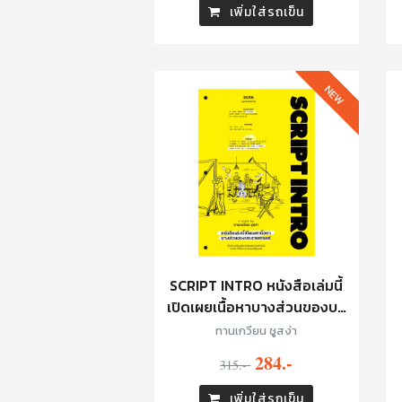
เพิ่มใส่รถเข็น
NEW
SCRIPT INTRO หนังสือเล่มนี้
เปิดเผยเนื้อหาบางส่วนของบท
ภาพยนตร์
ทานเกวียน ชูสง่า
284.-
315.-
เพิ่มใส่รถเข็น