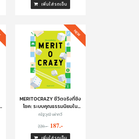
เพิ่มใส่รถเข็น
W
NEW
MERITOCRAZY ชีวิตจริงที่ชิง
า
โชค: ระบบคุณธรรมนิยมใน
สังคมไม่ยุติธรรม
ณัฐวุฒิ เผ่าทวี
187.-
220.-
เพิ่มใส่รถเข็น