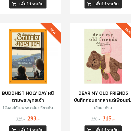
เพิ่มใส่รถเข็น
เพิ่มใส่รถเข็น
NEW
NE
BUDDHIST HOLY DAY หนี
DEAR MY OLD FRIENDS
ตามพระพุทธเจ้า
บันทึกก่อนจากลา แด่เพื่อนเก่
ของฉัน
โจ้บองโก้ และ รศ.ดนัย ปรีชาเพิ่ม
เขียน : พิแน
ประสิทธิ์
293.-
315.-
325.-
350.-
เพิ่มใส่รถเข็น
เพิ่มใส่รถเข็น