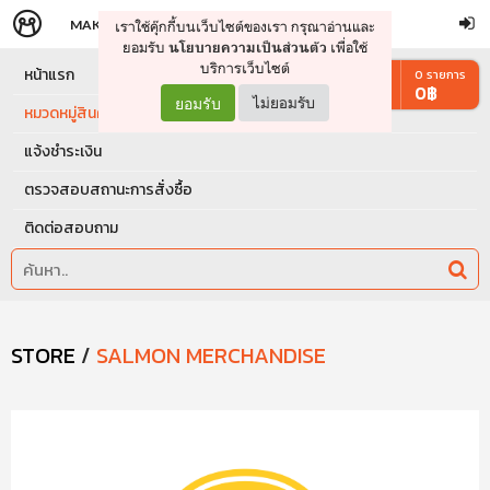
MAKERS
STORE
เราใช้คุ๊กกี้บนเว็บไซต์ของเรา กรุณาอ่านและ
จัดการรถเข็น
ดำเนินการต่อ
ยอมรับ
เพื่อใช้
นโยบายความเป็นส่วนตัว
บริการเว็บไซต์
หน้าแรก
0
รายการ
0
฿
ยอมรับ
ไม่ยอมรับ
หมวดหมู่สินค้า
แจ้งชำระเงิน
ตรวจสอบสถานะการสั่งซื้อ
ติดต่อสอบถาม
STORE
/
SALMON MERCHANDISE