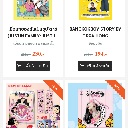
เมื่อนกของฉันเป็นซุป’ตาร์
BANGKOKBOY STORY BY
(JUSTIN FAMILY: JUST IN
OPPA HONG
FAMILY)
เขียน :กมลชนก พูลสวัสดิ์
อิลฮงมิน
(Just_Noon)
230.-
194.-
255.-
215.-
เพิ่มใส่รถเข็น
เพิ่มใส่รถเข็น
NEW
NEW