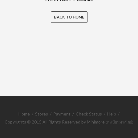
BACK TO HOME
Home
/
Stores
/
Payment
/
Check Status
/
Help
/
Copyrights © 2015 All Rights Reserved by Minimore
(ทะเบียนพาณิชย์)