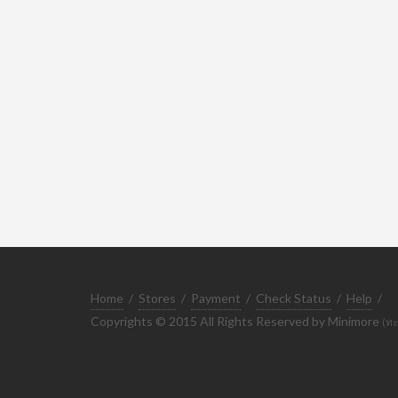
Home
/
Stores
/
Payment
/
Check Status
/
Help
/
Copyrights © 2015 All Rights Reserved by Minimore
(ทะ