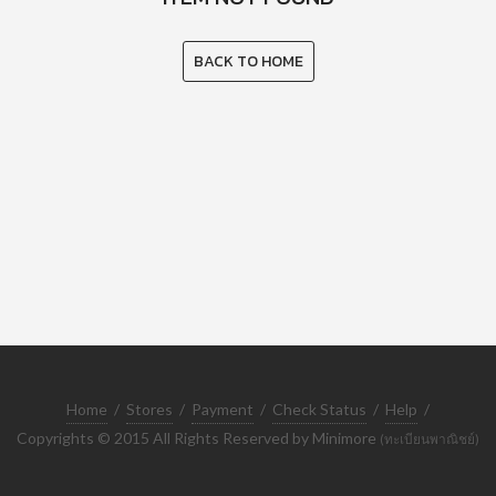
BACK TO HOME
Home
/
Stores
/
Payment
/
Check Status
/
Help
/
Copyrights © 2015 All Rights Reserved by Minimore
(ทะเบียนพาณิชย์)