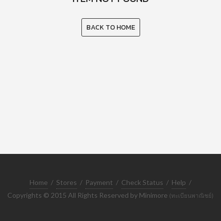
BACK TO HOME
Home
/
Stores
/
Payment
/
Check Status
/
Help
/
Copyrights © 2015 All Rights Reserved by Minimore
(ทะเบียนพาณิชย์)