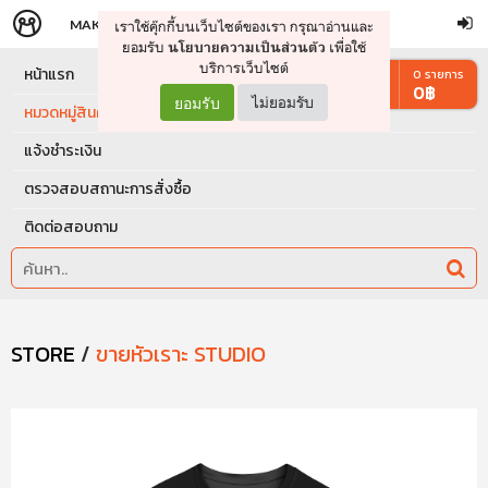
MAKERS
STORE
เราใช้คุ๊กกี้บนเว็บไซต์ของเรา กรุณาอ่านและ
จัดการรถเข็น
ดำเนินการต่อ
ยอมรับ
เพื่อใช้
นโยบายความเป็นส่วนตัว
บริการเว็บไซต์
หน้าแรก
0
รายการ
0
฿
ยอมรับ
ไม่ยอมรับ
หมวดหมู่สินค้า
แจ้งชำระเงิน
ตรวจสอบสถานะการสั่งซื้อ
ติดต่อสอบถาม
STORE
/
ขายหัวเราะ STUDIO