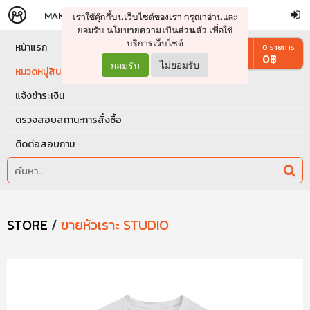
MAKERS
STORE
เราใช้คุ๊กกี้บนเว็บไซต์ของเรา กรุณาอ่านและ
จัดการรถเข็น
ดำเนินการต่อ
ยอมรับ
เพื่อใช้
นโยบายความเป็นส่วนตัว
บริการเว็บไซต์
หน้าแรก
0
รายการ
0
฿
ยอมรับ
ไม่ยอมรับ
หมวดหมู่สินค้า
แจ้งชำระเงิน
ตรวจสอบสถานะการสั่งซื้อ
ติดต่อสอบถาม
STORE
/
ขายหัวเราะ STUDIO