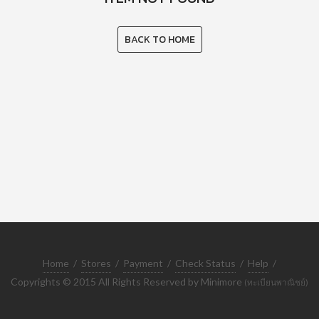
BACK TO HOME
Home
/
Stores
/
Payment
/
Check Status
/
Help
/
Copyrights © 2015 All Rights Reserved by Minimore
(ทะเบียนพาณิชย์)