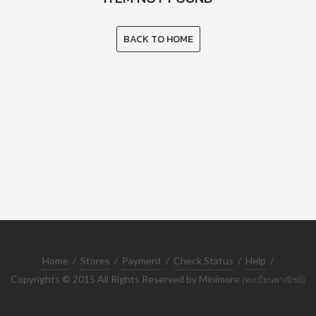
BACK TO HOME
Home
/
Stores
/
Payment
/
Check Status
/
Help
/
Copyrights © 2015 All Rights Reserved by Minimore
(ทะเบียนพาณิชย์)