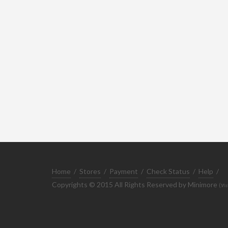
Home
/
Stores
/
Payment
/
Check Status
/
Help
/
Copyrights © 2015 All Rights Reserved by Minimore
(ทะ