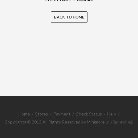
BACK TO HOME
Home
/
Stores
/
Payment
/
Check Status
/
Help
/
Copyrights © 2015 All Rights Reserved by Minimore
(ทะเบียนพาณิชย์)