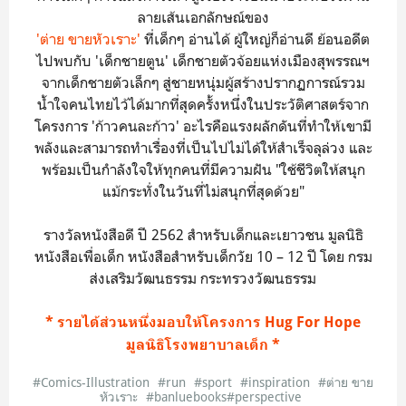
ลายเส้นเอกลักษณ์ของ
'ต่าย ขายหัวเราะ'
ที่เด็กๆ อ่านได้ ผู้ใหญ่ก็อ่านดี ย้อนอดีต
ไปพบกับ 'เด็กชายตูน' เด็กชายตัวจ้อยแห่งเมืองสุพรรณฯ
จากเด็กชายตัวเล็กๆ สู่ชายหนุ่มผู้สร้างปรากฏการณ์รวม
น้ำใจคนไทยไว้ได้มากที่สุดครั้งหนึ่งในประวัติศาสตร์จาก
โครงการ 'ก้าวคนละก้าว' อะไรคือแรงผลักดันที่ทำให้เขามี
พลังและสามารถทำเรื่องที่เป็นไปไม่ได้ให้สำเร็จลุล่วง และ
พร้อมเป็นกำลังใจให้ทุกคนที่มีความฝัน "ใช้ชีวิตให้สนุก
แม้กระทั่งในวันที่ไม่สนุกที่สุดด้วย"
รางวัลหนังสือดี ปี 2562 สำหรับเด็กและเยาวชน มูลนิธิ
หนังสือเพื่อเด็ก หนังสือสำหรับเด็กวัย 10 – 12 ปี โดย กรม
ส่งเสริมวัฒนธรรม กระทรวงวัฒนธรรม
* รายได้ส่วนหนึ่งมอบให้โครงการ Hug For Hope
มูลนิธิโรงพยาบาลเด็ก *
#Comics-Illustration
#run
#sport
#inspiration
#ต่าย ขาย
หัวเราะ
#banluebooks#perspective