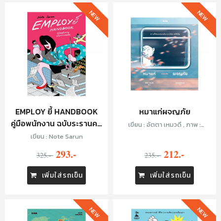
NEW
NEW
EMPLOY ยี้ HANDBOOK
หมาแก่ผจญภัย
คู่มือพนักงาน ฉบับระรานคน
เขียน : อัตตา เหมวดี , ภาพ :
อื่น
Chickenmew
เขียน : Note Sarun
293.-
212.-
325.-
235.-
เพิ่มใส่รถเข็น
เพิ่มใส่รถเข็น
NEW
NEW