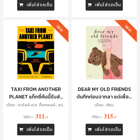
เพิ่มใส่รถเข็น
เพิ่มใส่รถเข็น
NEW
NEW
TAXI FROM ANOTHER
DEAR MY OLD FRIENDS
PLANET แท็กซี่คันนี้รับส่ง
บันทึกก่อนจากลา แด่เพื่อน
ทั่วจักรวาล
เก่าของฉัน
เขียน : ชาร์ลส์ เอส. ค็อกเคลล์ , แปล
เขียน : พิแน
: ทีปกร วุฒิพิทยามงคล
311.-
315.-
345.-
350.-
เพิ่มใส่รถเข็น
เพิ่มใส่รถเข็น