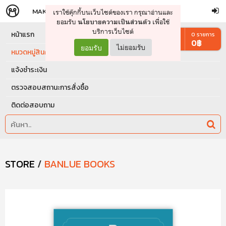
MAKERS
STORE
เราใช้คุ๊กกี้บนเว็บไซต์ของเรา กรุณาอ่านและ
จัดการรถเข็น
ดำเนินการต่อ
ยอมรับ
เพื่อใช้
นโยบายความเป็นส่วนตัว
บริการเว็บไซต์
หน้าแรก
0
รายการ
0
฿
ยอมรับ
ไม่ยอมรับ
หมวดหมู่สินค้า
แจ้งชำระเงิน
ตรวจสอบสถานะการสั่งซื้อ
ติดต่อสอบถาม
STORE
/
BANLUE BOOKS