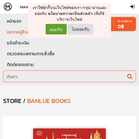
MAKERS
STORE
เราใช้คุ๊กกี้บนเว็บไซต์ของเรา กรุณาอ่านและ
จัดการรถเข็น
ดำเนินการต่อ
ยอมรับ
เพื่อใช้
นโยบายความเป็นส่วนตัว
บริการเว็บไซต์
หน้าแรก
0
รายการ
0
฿
ยอมรับ
ไม่ยอมรับ
หมวดหมู่สินค้า
แจ้งชำระเงิน
ตรวจสอบสถานะการสั่งซื้อ
ติดต่อสอบถาม
STORE
/
BANLUE BOOKS