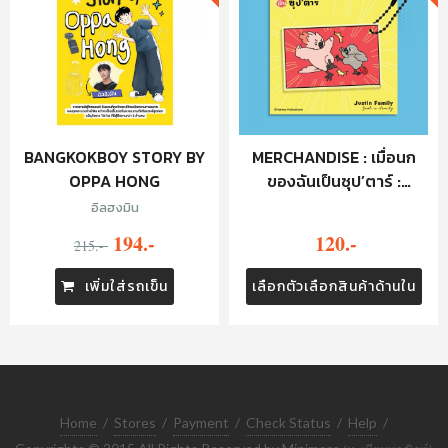
BANGKOKBOY STORY BY
MERCHANDISE : เมื่อนก
OPPA HONG
ของฉันเป็นซุป’ตาร์ :
KEYCHAIN - JUSTIN
อิลฮงมิน
FAMILY (YELLOW)
194.-
120.-
215.-
เพิ่มใส่รถเข็น
เลือกตัวเลือกสินค้าด้านใน
Home
/
Stores
/
Payment
/
Check Status
/
Help
/