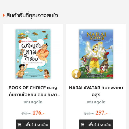
สินค้าอื่นที่คุณอาจสนใจ
BOOK OF CHOICE ผจญ
NARAI AVATAR สิบภพสยบ
ภัยตามใจชอบ ตอน อะลา
อสูร
ดินกับตะเกียงวิเศษ
เฟน สตูดิโอ
เฟน สตูดิโอ
176.-
257.-
195.-
285.-
เพิ่มใส่รถเข็น
เพิ่มใส่รถเข็น