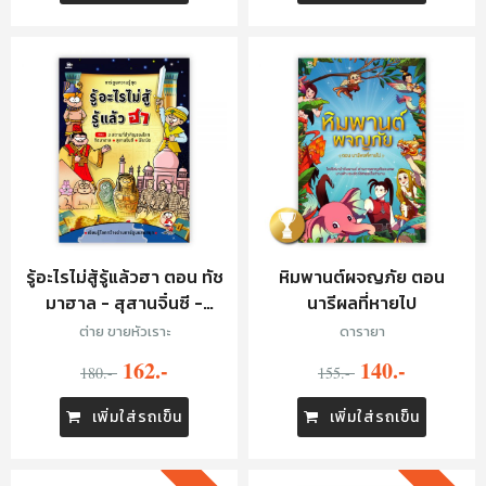
รู้อะไรไม่สู้รู้แล้วฮา ตอน ทัช
หิมพานต์ผจญภัย ตอน
มาฮาล - สุสานจิ๋นซี -
นารีผลที่หายไป
พีระมิด
ต่าย ขายหัวเราะ
ดารายา
162.-
140.-
180.-
155.-
เพิ่มใส่รถเข็น
เพิ่มใส่รถเข็น