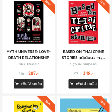
NEW
NEW
MYTH UNIVERSE: LOVE-
BASED ON THAI CRIME
DEATH RELATIONSHIP
STORIES คดีเดือดจากจุด
เกิดข่าว
เขียน : โจ้บองโก้
ณัฐกมล ไชยสุวรรณ
207.-
248.-
230.-
275.-
เพิ่มใส่รถเข็น
เพิ่มใส่รถเข็น
NEW
NEW