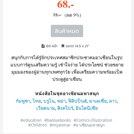
68.-
75.-
(ลด 9%)
สินค้าหมด
80 หน้า
ขนาด 14.5 x 21"
สนุกกับการได้รู้จักประเทศสมาชิกประชาคมอาเซียนในรูป
แบบการ์ตูนเสริมความรู้ เข้าใจง่าย ได้ประโยชน์ ช่วยขยาย
มุมมองของผู้อ่านทุกเพศทุกวัย เพื่อเตรียมความพร้อมเปิด
ประตูสู่อาเซียน
หนังสือในชุดอาเซียนมหาสนุก
กัมพูชา
,
ไทย
,
บรูไน
,
พม่า
,
ฟิลิปปินส์
,
มาเลเซีย
,
ลาว
,
เวียดนาม
,
สิงคโปร์
,
อินโดนีเซีย
#education
#banluebooks
#Comics-Illustration
#Children
#myanmar
#อาเซียนมหาสนุก