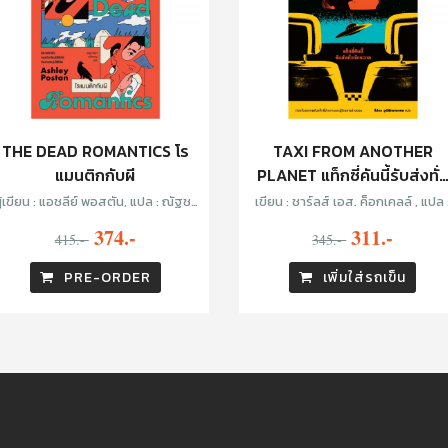
THE DEAD ROMANTICS โร
TAXI FROM ANOTHER
แมนติกกับผี
PLANET แท็กซี่คันนี้รับส่งทั่
จักรวาล
ู้เขียน : แอชลีย์ พอสตัน, แปล : ณัฐชา
เขียน : ชาร์ลส์ เอส. ค็อกเคลล์ , แปล 
นันท์ กล้าหาญ
ทีปกร วุฒิพิทยามงคล
374.-
311.-
415.-
345.-
PRE-ORDER
เพิ่มใส่รถเข็น