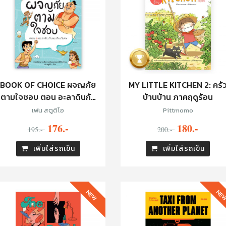
BOOK OF CHOICE ผจญภัย
MY LITTLE KITCHEN 2: ครั
ตามใจชอบ ตอน อะลาดินกับ
บ้านบ้าน ภาคฤดูร้อน
ตะเกียงวิเศษ
เฟน สตูดิโอ
Pittmomo
176.-
180.-
195.-
200.-
เพิ่มใส่รถเข็น
เพิ่มใส่รถเข็น
NEW
NE