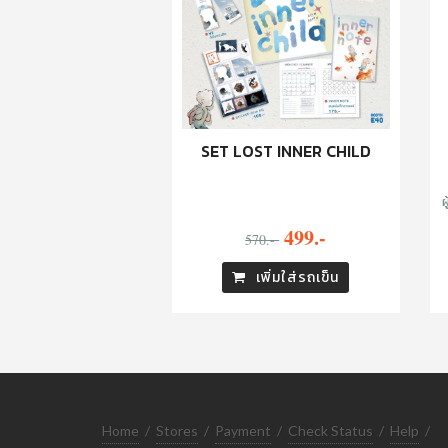
SET LOST INNER CHILD
ผ
499.-
570.-
เพิ่มใส่รถเข็น
Home
/
Stores
/
Payment
/
Check Status
/
Help
/