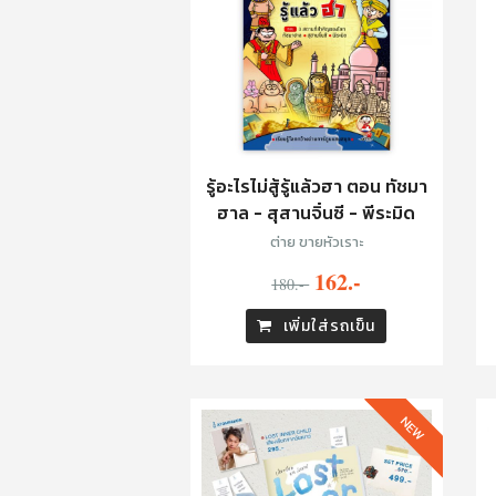
รู้อะไรไม่สู้รู้แล้วฮา ตอน ทัชมา
ฮาล - สุสานจิ๋นซี - พีระมิด
ต่าย ขายหัวเราะ
162.-
180.-
เพิ่มใส่รถเข็น
NEW