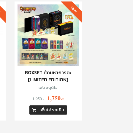
W
NEW
BOXSET ศึกมหาภารตะ
[LIMITED EDITION]
เฟน สตูดิโอ
1,750.-
1,950.-
เพิ่มใส่รถเข็น