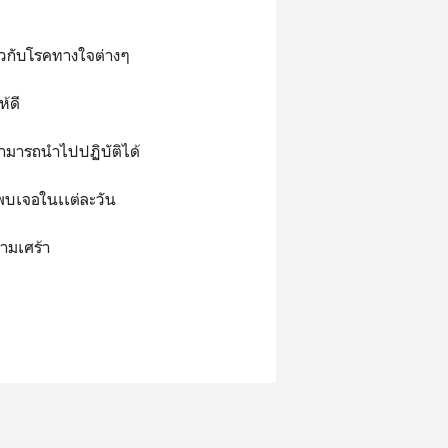
่ยวกับโรคทางใจต่างๆ
ห้ดี
สามารถนำไปปฏิบัติได้
าพบเจอในเเต่ละวัน
ความเศร้า