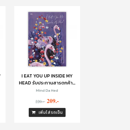
W
I EAT YOU UP INSIDE MY
HEAD รับประทานสารตกค้าง
ในกลีบดอกปอกเปิก
Mind​ Da​ Hed
209.-
220.-
เพิ่มใส่รถเข็น