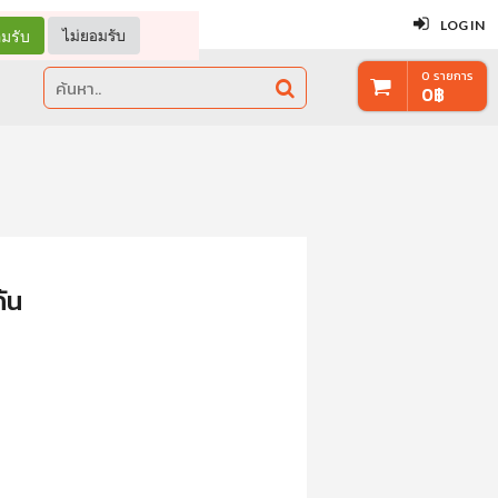
ปิด
LOG IN
มรับ
ไม่ยอมรับ
0
รายการ
0
฿
ัน