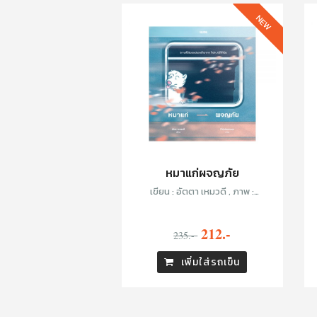
NEW
หมาแก่ผจญภัย
เขียน : อัตตา เหมวดี , ภาพ :
Chickenmew
212.-
235.-
เพิ่มใส่รถเข็น