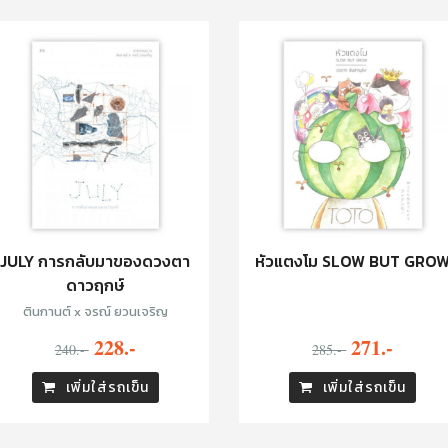
JULY การกลับมาของดวงตา
หัวแตงโม SLOW BUT GRO
ดาวฤกษ์
ตินกานต์ x จรณ์ ยวนเจริญ
228.-
271.-
240.-
285.-
เพิ่มใส่รถเข็น
เพิ่มใส่รถเข็น