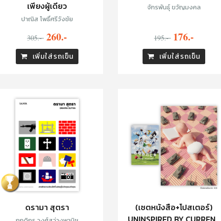
เพียงผู้เดียว
จักรพันธุ์ ขวัญมงคล
ปาณิส โพธิ์ศรีวังชัย
260.-
176.-
305.-
195.-
เพิ่มใส่รถเข็น
เพิ่มใส่รถเข็น
ดรามา สุตรา
(เซตหนังสือ+โปสเตอร์)
UNINSPIRED BY CURRENT
กฤดิกร วงศ์สว่างพานิช