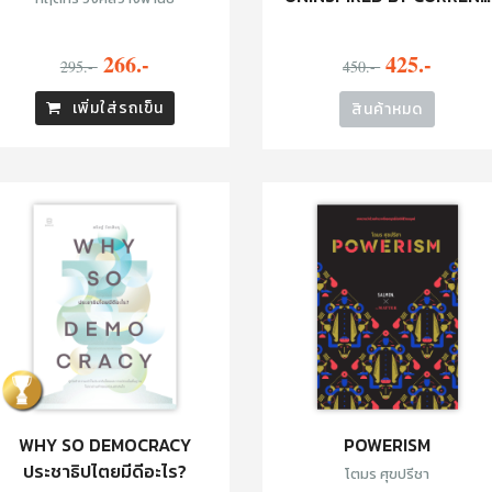
EVENTS: SORRY STORIES
266.-
425.-
295.-
450.-
เพิ่มใส่รถเข็น
สินค้าหมด
WHY SO DEMOCRACY
POWERISM
ประชาธิปไตยมีดีอะไร?
โตมร ศุขปรีชา