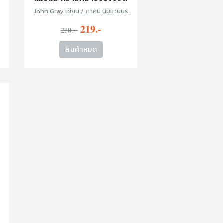
John Gray เขียน / ภาคิน นิมมานนร
วงศ์ และ มนภัทร จงดีไพศาล แปล
219.-
230.-
สินค้าหมด