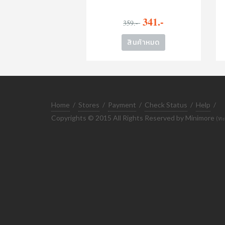
จิรา เสรีโยธิน
341.-
359.-
สินค้าหมด
Home
/
Stores
/
Payment
/
Check Status
/
Help
/
Copyrights © 2015 All Rights Reserved by Minimore
(ทะ