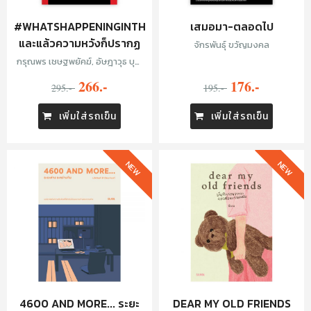
#WHATSHAPPENINGINTHAILAND
เสมอมา-ตลอดไป
และแล้วความหวังก็ปรากฏ
จักรพันธุ์ ขวัญมงคล
กรุณพร เชษฐพยัคฆ์, อัษฎาวุธ บุญ
ฤทธิ์ศักดิ์
266.-
176.-
295.-
195.-
เพิ่มใส่รถเข็น
เพิ่มใส่รถเข็น
NEW
NEW
4600 AND MORE... ระยะ
DEAR MY OLD FRIENDS