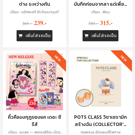
ต่าง ระหว่างกัน
บันทึกก่อนจากลา แด่เพื่อน
เก่าของฉัน
เขียน : นริศพงศ์ รักวัฒนานนท์
เขียน : พิแน
239.-
315.-
265.-
350.-
เพิ่มใส่รถเข็น
เพิ่มใส่รถเข็น
NEW
NEW
คิ้วคือมงกุฎของแค เดอะ ซี
POTS CLASS วิชาเซรามิก
รีส์
สร้างฉัน (COLLECTOR'S
EDITION)
เขียน : แบลค — พรหมพิริยะ บัตร
ณพกมล อัครพงศ์ไพศาล