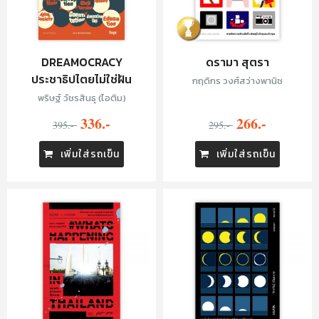
DREAMOCRACY
ดรามา สุตรา
ประชาธิปไตยไม่ใช่ฝัน
กฤดิกร วงศ์สว่างพานิช
พริษฐ์ วัชรสินธุ (ไอติม)
336.-
266.-
395.-
295.-
เพิ่มใส่รถเข็น
เพิ่มใส่รถเข็น