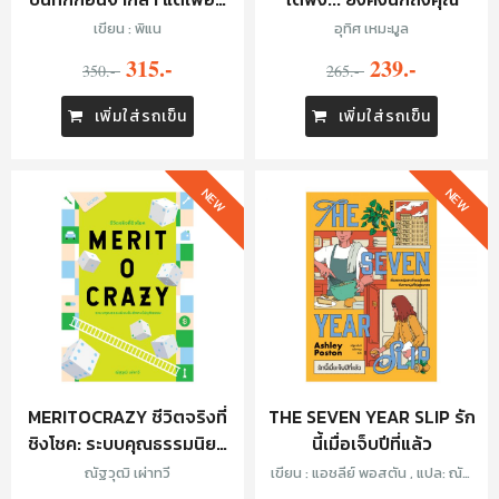
เก่าของฉัน
เขียน : พิแน
อุทิศ เหมะมูล
315.-
239.-
350.-
265.-
เพิ่มใส่รถเข็น
เพิ่มใส่รถเข็น
NEW
NEW
MERITOCRAZY ชีวิตจริงที่
THE SEVEN YEAR SLIP รัก
ชิงโชค: ระบบคุณธรรมนิยม
นี้เมื่อเจ็บปีที่แล้ว
ในสังคมไม่ยุติธรรม
ณัฐวุฒิ เผ่าทวี
เขียน : แอชลีย์ พอสตัน , แปล: ณัฐ
ชานันท์ กล้าหาญ