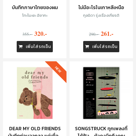
บันทึกภาษาไทยของผม
ไม่มีอะไรในเกาหลีเหนือ
โทะโมะยะ อิซากะ
กุลธิดา รุ่งเรืองเกียรติ
320.-
261.-
355.-
290.-
เพิ่มใส่รถเข็น
เพิ่มใส่รถเข็น
NEW
DEAR MY OLD FRIENDS
SONGSTRUCK ทุกเพลงที่
บันทึกก่อนจากลา แด่เพื่อน
ได้ฟัง... ยังคงนึกถึงคุณ