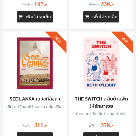
187.-
338.-
220.-
375.-
เพิ่มใส่รถเข็น
เพิ่มใส่รถเข็น
NEW
NEW
SEE LANKA เอวังที่ลังกา
THE SWITCH สลับบ้านพัก
ให้รักมาเจอ
เขียน : โจ้บองโก้ และ รศ.ดนัย ปรีชา
เพิ่มประสิทธิ์
เขียน : เบธ โอ’เลียรี, แปล: ธีปนันท์
เพ็ชร์ศรี
311.-
378.-
345.-
420.-