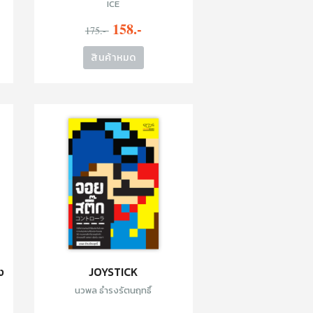
ICE
158.-
175.-
สินค้าหมด
ง
JOYSTICK
นวพล ธำรงรัตนฤทธิ์