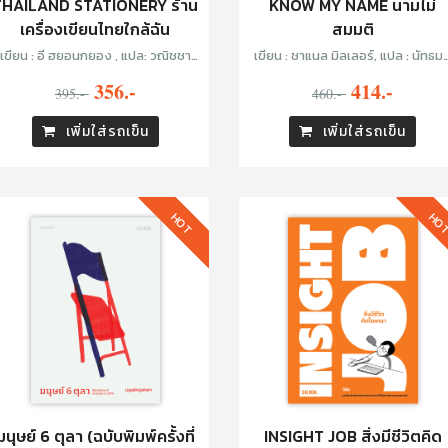
THAILAND STATIONERY ร้าน
KNOW MY NAME นามไม่
เครื่องเขียนไทยใกล้ฉัน
สมมติ
เขียน : อี ฮยอนกยอง , แปล: วณิชชา
เขียน : ชาแนล มิลเลอร์, แปล : นัทธม
จินศิริวานิชย์
เปรมสำราญ
356.-
414.-
395.-
460.-
เพิ่มใส่รถเข็น
เพิ่มใส่รถเข็น
HOT
HO
มนุษย์ 6 ตุลา (ฉบับพิมพ์ครั้งที่
INSIGHT JOB สิ่งมีชีวิตคิด