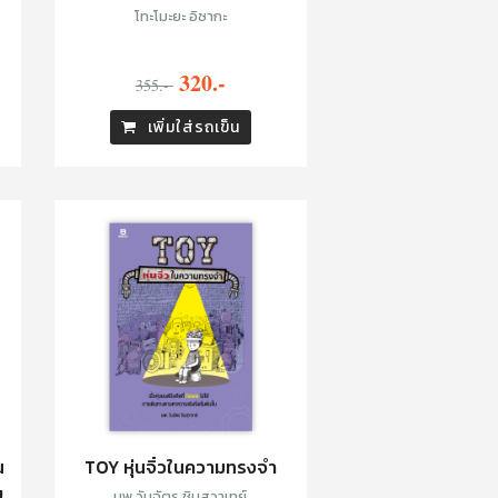
โทะโมะยะ อิซากะ
320.-
355.-
เพิ่มใส่รถเข็น
น
TOY หุ่นจิ๋วในความทรงจำ
บ
นพ.วันฉัตร ชินสุวาเทย์