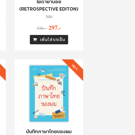
โยดายาบอย
(RETROSPECTIVE EDITON)
น
วิชัย
297.-
330.-
เพิ่มใส่รถเข็น
T
HOT
บันทึกภาษาไทยของผม