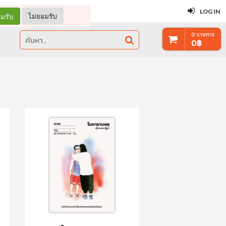
ปิด
LOG IN
มรับ
ไม่ยอมรับ
0
รายการ
0
฿