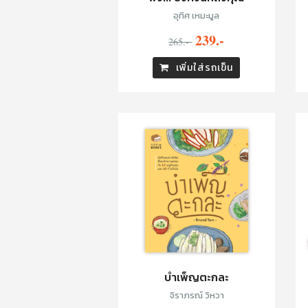
อุทิศ เหมะมูล
239.-
265.-
เพิ่มใส่รถเข็น
บำเพ็ญตะกละ
จิราภรณ์ วิหวา