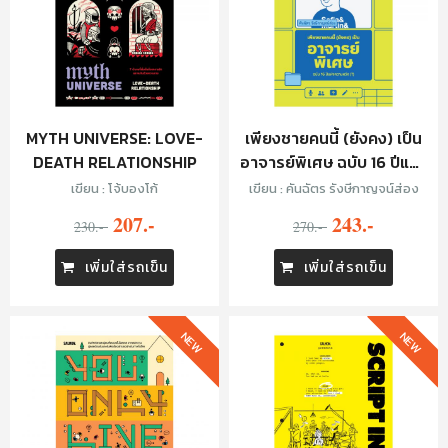
MYTH UNIVERSE: LOVE-
เพียงชายคนนี้ (ยังคง) เป็น
DEATH RELATIONSHIP
อาจารย์พิเศษ ฉบับ 16 ปีแห่ง
ความหวัง (?)
เขียน : โจ้บองโก้
เขียน : คันฉัตร รังษีกาญจน์ส่อง
207.-
243.-
230.-
270.-
เพิ่มใส่รถเข็น
เพิ่มใส่รถเข็น
NEW
NEW