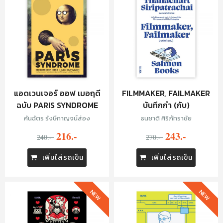
แอดเวนเจอร์ ออฟ เมอฤดี
FILMMAKER, FAILMAKER
ฉบับ PARIS SYNDROME
บันทึกกำ (กับ)
คันฉัตร รังษีกาญจน์ส่อง
ธนชาติ ศิริภัทราชัย
216.-
243.-
240.-
270.-
เพิ่มใส่รถเข็น
เพิ่มใส่รถเข็น
NEW
NEW