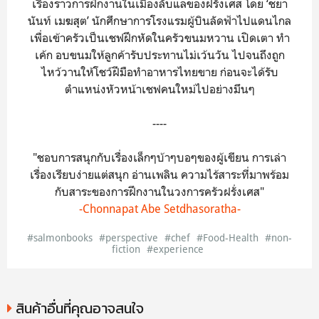
เรื่องราวการฝึกงานในเมืองลับแลของฝรั่งเศส โดย ‘ชยา
นันท์ เมฆสุต’ นักศึกษาการโรงแรมผู้บินลัดฟ้าไปแดนไกล
เพื่อเข้าครัวเป็นเชฟฝึกหัดในครัวขนมหวาน เปิดเตา ทำ
เค้ก อบขนมให้ลูกค้ารับประทานไม่เว้นวัน ไปจนถึงถูก
ไหว้วานให้โชว์ฝีมือทำอาหารไทยขาย ก่อนจะได้รับ
ตำแหน่งหัวหน้าเชฟคนใหม่ไปอย่างมึนๆ
----
"ชอบการสนุกกับเรื่องเล็กๆบ้าๆบอๆของผู้เขียน การเล่า
เรื่องเรียบง่ายแต่สนุก อ่านเพลิน ความไร้สาระที่มาพร้อม
กับสาระของการฝึกงานในวงการครัวฝรั่งเศส"
-Chonnapat Abe Setdhasoratha-
#salmonbooks
#perspective
#chef
#Food-Health
#non-
fiction
#experience
สินค้าอื่นที่คุณอาจสนใจ