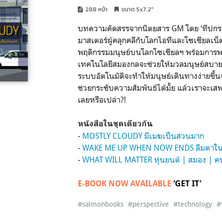
288 หน้า
ขนาด 5x7.2"
บทความคัดสรรจากนิตยสาร GM โดย ‘ทีปกร ว
มาสเตอร์ผู้คลุกคลีกับโลกไอทีและโซเชียลเน็
พฤติกรรมมนุษย์บนโลกโซเชียลฯ พร้อมการพ
เทคโนโลยีสมองกลจะช่วยให้มวลมนุษย์สบายขึ้น
ระบบอัตโนมัติจะทำให้มนุษย์เดินทางง่ายขึ้
ช่วยกระชับความสัมพันธ์ได้มั้ย แล้วเราจะเส
เลยหรือเปล่า?!
หนังสือในชุดเดียวกัน
-
MOSTLY CLOUDY มีเมฆเป็นส่วนมาก
-
WAKE ME UP WHEN NOW ENDS ลืมตาใ
-
WHAT WILL MATTER หุ่นยนต์ | สมอง | ค
E-BOOK NOW AVAILABLE
‘GET IT’
#salmonbooks
#perspective
#technology
#