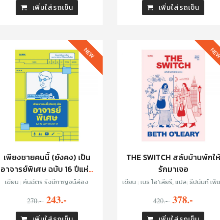
เพิ่มใส่รถเข็น
เพิ่มใส่รถเข็น
NEW
NE
เพียงชายคนนี้ (ยังคง) เป็น
THE SWITCH สลับบ้านพักให
อาจารย์พิเศษ ฉบับ 16 ปีแห่ง
รักมาเจอ
ความหวัง (?)
เขียน : คันฉัตร รังษีกาญจน์ส่อง
เขียน : เบธ โอ’เลียรี, แปล: ธีปนันท์ เพ็ชร์
ศรี
243.-
378.-
270.-
420.-
เพิ่มใส่รถเข็น
เพิ่มใส่รถเข็น