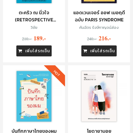
ตะคริว ณ นิ่วใจ
แอดเวนเจอร์ ออฟ เมอฤดี
(RETROSPECTIVE
ฉบับ PARIS SYNDROME
EDITION)
วิชัย
คันฉัตร รังษีกาญจน์ส่อง
189.-
216.-
210.-
240.-
เพิ่มใส่รถเข็น
เพิ่มใส่รถเข็น
HOT
บันทึกภาษาไทยของผม
โยดายาบอย