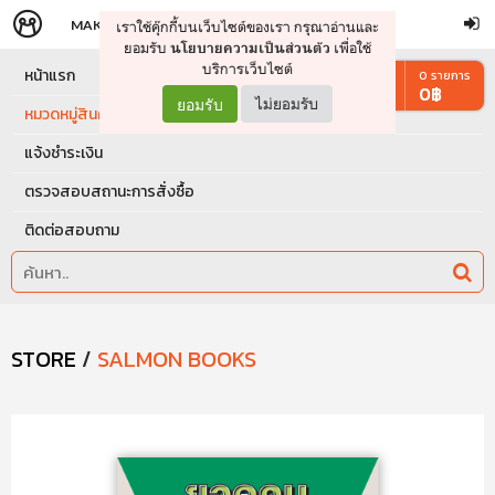
MAKERS
STORE
เราใช้คุ๊กกี้บนเว็บไซต์ของเรา กรุณาอ่านและ
จัดการรถเข็น
ดำเนินการต่อ
ยอมรับ
เพื่อใช้
นโยบายความเป็นส่วนตัว
บริการเว็บไซต์
หน้าแรก
0
รายการ
0
฿
ยอมรับ
ไม่ยอมรับ
หมวดหมู่สินค้า
แจ้งชำระเงิน
ตรวจสอบสถานะการสั่งซื้อ
ติดต่อสอบถาม
STORE
/
SALMON BOOKS