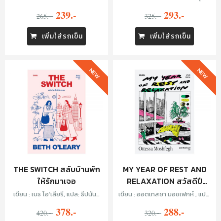
EDITION)
239.-
293.-
265.-
325.-
เพิ่มใส่รถเข็น
เพิ่มใส่รถเข็น
NEW
NEW
THE SWITCH สลับบ้านพัก
MY YEAR OF REST AND
ให้รักมาเจอ
RELAXATION สวัสดีปี
หน่าย
เขียน : เบธ โอ’เลียรี, แปล: ธีปนันท์
เขียน : ออตเทสซา มอชเฟกห์ , แปล:
เพ็ชร์ศรี
ภู่มณี ศิริพรไพบูลย์
378.-
288.-
420.-
320.-