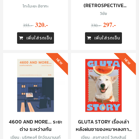
(RETROSPECTIVE
โทะโมะยะ อิซากะ
EDITON)
วิชัย
320.-
297.-
355.-
330.-
เพิ่มใส่รถเข็น
เพิ่มใส่รถเข็น
NEW
NEW
4600 AND MORE... ระยะ
GLUTA STORY เรื่องเล่า
ต่าง ระหว่างกัน
หลังฝนซาของหมาหลงทาง
(10TH ANNIVERSARY
เขียน : นริศพงศ์ รักวัฒนานนท์
เขียน : สรศาสตร์ วิเศษสินธุ์