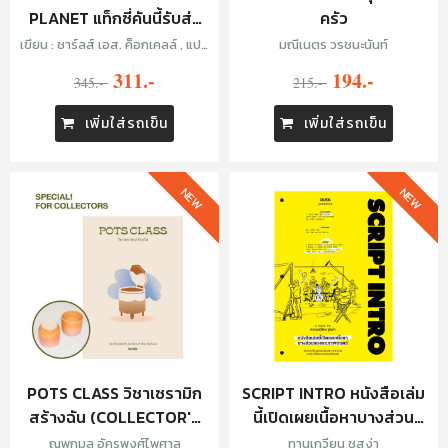
PLANET แท็กซี่คันนี้รับส่ง
ครัว
ทั่วจักรวาล
เขียน : ชาร์ลส์ เอส. ค็อกเคลล์ , แปล
มณีเนตร วรชนะนันท์
: ทีปกร วุฒิพิทยามงคล
311.-
194.-
345.-
215.-
เพิ่มใส่รถเข็น
เพิ่มใส่รถเข็น
NEW
NEW
POTS CLASS วิชาเซรามิก
SCRIPT INTRO หนังสือเล่ม
สร้างฉัน (COLLECTOR'S
นี้เปิดเผยเนื้อหาบางส่วน
EDITION)
ของบทภาพยนตร์
ณพกมล อัครพงศ์ไพศาล
ทานเกวียน ชูสง่า