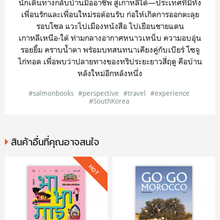
นักเดินทางกลับบ้านมืออาชีพ สู่เกาหลีใต้—ประเทศที่มีทั้ง
เพื่อนรักและเพื่อนใหม่รอต้อนรับ ก่อให้เกิดการออกตะลุย
รอบโซล แวะไปเมืองหนังสือ ไปเยือนชายแดน
เกาหลีเหนือ-ใต้ ท่ามกลางอากาศหนาวเหน็บ ความอบอุ่น
รอยยิ้ม คราบน้ำตา พร้อมบทสนทนาเคียงคู่กับเบียร์ โซจู
ไก่ทอด เพื่อพบว่าปลายทางของทริประยะยาวสี่ฤดู คือบ้าน
หลังใหม่อีกหลังหนึ่ง
#salmonbooks
#perspective
#travel
#experience
#SouthKorea
สินค้าอื่นที่คุณอาจสนใจ
HOT