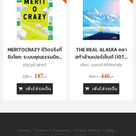
MERITOCRAZY ชีวิตจริงที่
THE REAL ALASKA อลา
ชิงโชค: ระบบคุณธรรมนิยม
สก้าล้านเปอร์เซ็นต์ (10TH
ในสังคมไม่ยุติธรรม
ANNIVERSARY EDITION)
ณัฐวุฒิ เผ่าทวี
เขียน : ธนชาติ ศิริภัทราชัย
187.-
446.-
220.-
495.-
เพิ่มใส่รถเข็น
เพิ่มใส่รถเข็น
Home
/
Stores
/
Payment
/
Check Status
/
Help
/