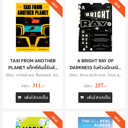
NEW
NEW
TAXI FROM ANOTHER
A BRIGHT RAY OF
PLANET แท็กซี่คันนี้รับส่ง
DARKNESS ในห้วงมืดสนิท
ทั่วจักรวาล
ไม่มิดแสง
เขียน : ชาร์ลส์ เอส. ค็อกเคลล์ , แปล
เขียน : อีธาน ฮอว์ก แปล : โตมร ศุข
: ทีปกร วุฒิพิทยามงคล
ปรีชา
311.-
257.-
345.-
285.-
เพิ่มใส่รถเข็น
เพิ่มใส่รถเข็น
NEW
NEW