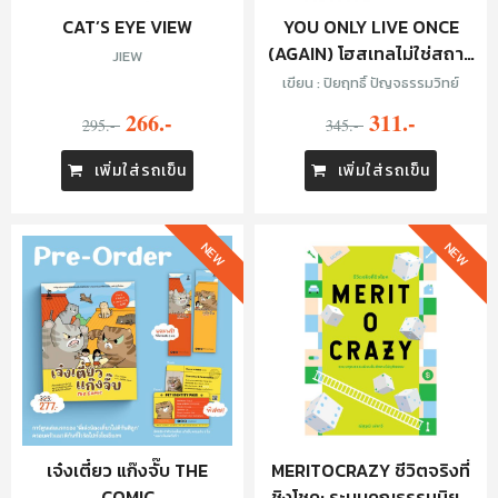
CAT’S EYE VIEW
YOU ONLY LIVE ONCE
(AGAIN) โฮสเทลไม่ใช่สถาน
JIEW
ที่ แต่คือผู้คน
เขียน : ปิยฤทธิ์ ปัญจธรรมวิทย์
266.-
311.-
295.-
345.-
เพิ่มใส่รถเข็น
เพิ่มใส่รถเข็น
NEW
NEW
เจ๋งเตี๋ยว แก๊งจั๊บ THE
MERITOCRAZY ชีวิตจริงที่
COMIC
ชิงโชค: ระบบคุณธรรมนิยม