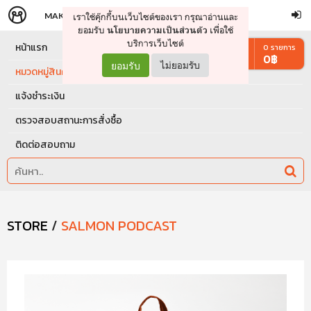
MAKERS
STORE
เราใช้คุ๊กกี้บนเว็บไซต์ของเรา กรุณาอ่านและ
จัดการรถเข็น
ดำเนินการต่อ
ยอมรับ
เพื่อใช้
นโยบายความเป็นส่วนตัว
บริการเว็บไซต์
หน้าแรก
0
รายการ
0
฿
ยอมรับ
ไม่ยอมรับ
หมวดหมู่สินค้า
แจ้งชำระเงิน
ตรวจสอบสถานะการสั่งซื้อ
ติดต่อสอบถาม
STORE
/
SALMON PODCAST