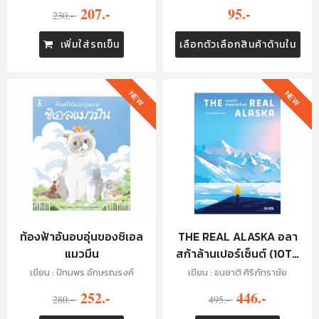
207.-
95.-
230.-
เพิ่มใส่รถเข็น
เลือกตัวเลือกสินค้าด้านใน
NEW
NEW
ท้องฟ้าอันอบอุ่นของชิเอล
THE REAL ALASKA อลา
แมวมึน
สก้าล้านเปอร์เซ็นต์ (10TH
ANNIVERSARY EDITION)
เขียน : ปัทมพร อักษรณรงค์
เขียน : ธนชาติ ศิริภัทราชัย
252.-
446.-
280.-
495.-