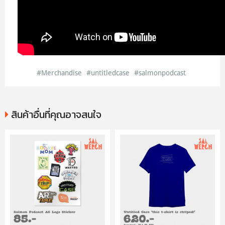
#Merchandise
#untitledcase
#salmonpodcast
สินค้าอื่นที่คุณอาจสนใจ