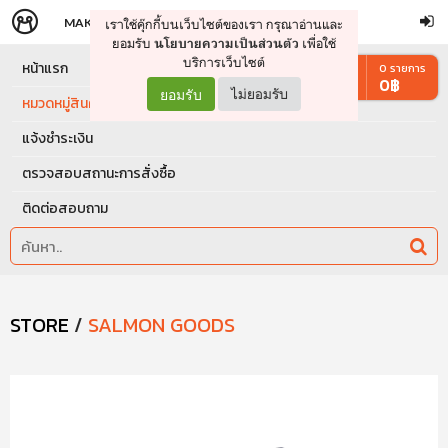
MAKERS
STORE
เราใช้คุ๊กกี้บนเว็บไซต์ของเรา กรุณาอ่านและ
จัดการรถเข็น
ดำเนินการต่อ
ยอมรับ
เพื่อใช้
นโยบายความเป็นส่วนตัว
บริการเว็บไซต์
หน้าแรก
0
รายการ
0
฿
ยอมรับ
ไม่ยอมรับ
หมวดหมู่สินค้า
แจ้งชำระเงิน
ตรวจสอบสถานะการสั่งซื้อ
ติดต่อสอบถาม
STORE
/
SALMON GOODS