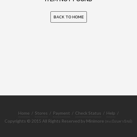
BACK TO HOME
Home
/
Stores
/
Payment
/
Check Status
/
Help
/
Copyrights © 2015 All Rights Reserved by Minimore
(ทะเบียนพาณิชย์)