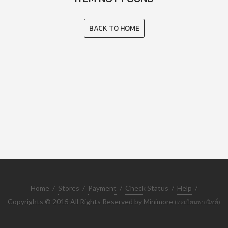
BACK TO HOME
Home
/
Stores
/
Payment
/
Check Status
/
Help
/
Copyrights © 2015 All Rights Reserved by Minimore
(ทะเบียนพาณิชย์)