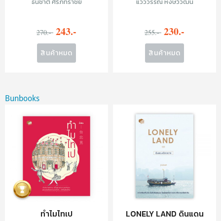
ธนชาติ ศิริภัทราชัย
แวววรรณ หงษ์วิวัฒน์
243.-
230.-
270.-
255.-
สินค้าหมด
สินค้าหมด
Bunbooks
ทำไมไทเป
LONELY LAND ดินแดน