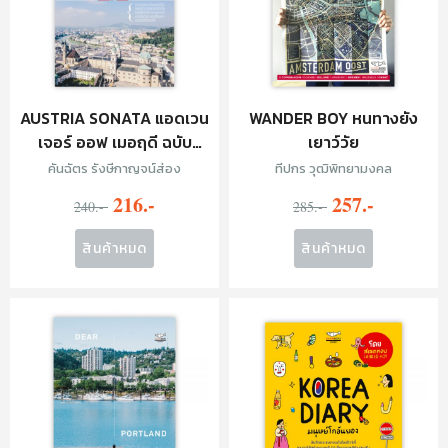
AUSTRIA SONATA แอดเวน
WANDER BOY หนทางยัง
เจอร์ ออฟ เมอฤดี ฉบับ
เยาว์วัย
คลาสสิก
คันฉัตร รังษีกาญจน์ส่อง
ทีปกร วุฒิพิทยามงคล
216.-
257.-
240.-
285.-
สินค้าหมด
สินค้าหมด