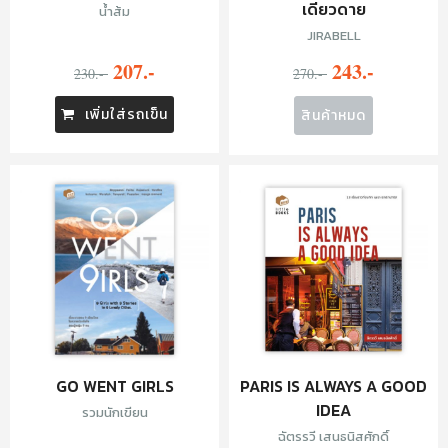
เดียวดาย
น้ำส้ม
JIRABELL
207.-
243.-
230.-
270.-
เพิ่มใส่รถเข็น
สินค้าหมด
GO WENT GIRLS
PARIS IS ALWAYS A GOOD
IDEA
รวมนักเขียน
ฉัตรรวี เสนธนิสศักดิ์