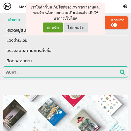
MAKERS
STORE
เราใช้คุ๊กกี้บนเว็บไซต์ของเรา กรุณาอ่านและ
จัดการรถเข็น
ดำเนินการต่อ
ยอมรับ
เพื่อใช้
นโยบายความเป็นส่วนตัว
บริการเว็บไซต์
หน้าแรก
0
รายการ
0
฿
ยอมรับ
ไม่ยอมรับ
หมวดหมู่สินค้า
แจ้งชำระเงิน
ตรวจสอบสถานะการสั่งซื้อ
ติดต่อสอบถาม