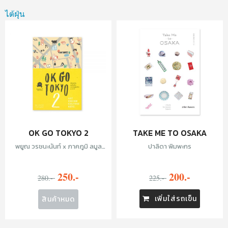
ไต้ฝุ่น
OK GO TOKYO 2
TAKE ME TO OSAKA
พยูณ วรชนะนันท์ x ภาคภูมิ ลมูล
ปาลิดา พิมพะกร
พันธ์
250.-
200.-
280.-
225.-
เพิ่มใส่รถเข็น
สินค้าหมด