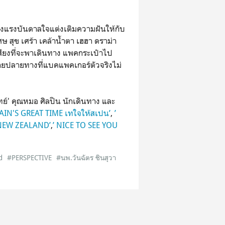
ร้างแรงบันดาลใจแต่งเติมความฝันให้กับ
 สุข เศร้า เคล้าน้ำตา เฮฮา ดราม่า
สียงที่จะพาเดินทาง แพคกระเป๋าไป
ายปลายทางที่แบคแพคเกอร์ตัวจริงไม่
ทย์' คุณหมอ ศิลปิน นักเดินทาง และ
PAIN'S GREAT TIME เทใจให้สเปน’
,
’
NEW ZEALAND’
,
’ NICE TO SEE YOU
d
#PERSPECTIVE
#นพ.วันฉัตร ชินสุวา