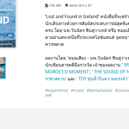
176 หน้า
ขนาด 14.5 x 21"
‘Lost and Found in Iceland’ หนังสือที่จะส
นักเดินทางด้วยการสัมผัสประสบการณ์สุดพิเศษ
ครบ โดย นพ.วันฉัตร ชินสุวาเทย์ หรือ หมอเ
ตามล่าแสงเหนือที่ประเทศไอซ์แลนด์ จุดหม
ควรพลาด
ผลงานโดย 'หมอเสียง - นพ.วันฉัตร ชินสุวาเ
นักเขียนสารคดีมือรางวัล เจ้าของผลงาน
’ S
MOROCCO MOMENT’
,
’ THE SOUND OF 
ราชาสถาน’
และ
’ TOY หุ่นจิ๋วในความทรงจำ’
#experience
#travel
#banluebooks
#icelan
เทย์