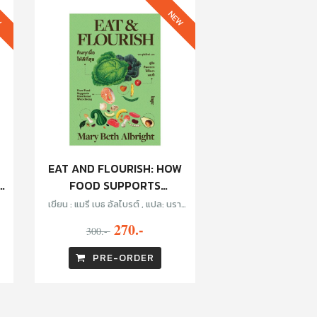
W
NEW
EAT AND FLOURISH: HOW
า
FOOD SUPPORTS
EMOTIONAL WELL-BEING
เขียน : แมรี เบธ อัลไบรต์ , แปล: นรา
กินทุกมื้อให้ดีที่สุข
สุภัคโรจน์
270.-
300.-
PRE-ORDER